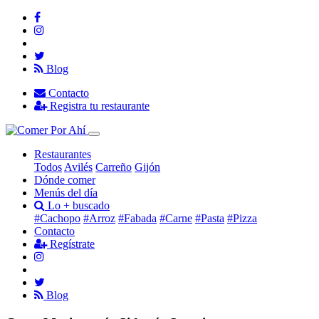
Blog
Contacto
Registra tu restaurante
Restaurantes
Todos
Avilés
Carreño
Gijón
Dónde comer
Menús del día
Lo + buscado
#Cachopo
#Arroz
#Fabada
#Carne
#Pasta
#Pizza
Contacto
Regístrate
Blog